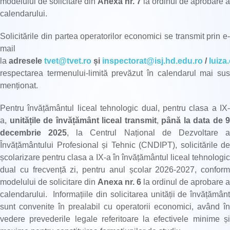
modelului de solicitare din
Anexa nr. 7
la ordinul de aprobare a
calendarului.
Solicitările din partea operatorilor economici se transmit prin e-
mail
la
adresele
tvet@tvet.ro
și
inspectorat@isj.hd.edu.ro
/
luiza
respectarea termenului-limită prevăzut în calendarul mai sus
menționat.
Pentru învățământul liceal tehnologic dual, pentru clasa a IX-
a,
unitățile de învățământ liceal transmit
,
până la data de 9
decembrie 2025
, la Centrul Național de Dezvoltare 
Învățământului Profesional și Tehnic (CNDIPT), solicitările de
școlarizare pentru clasa a IX-a în învățământul liceal tehnologic
dual cu frecvență zi, pentru anul școlar 2026-2027, conform
modelului de solicitare din
Anexa nr. 6
la ordinul de aprobare a
calendarului. Informațiile din solicitarea unității de învățământ
sunt convenite în prealabil cu operatorii economici, având în
vedere prevederile legale referitoare la efectivele minime și