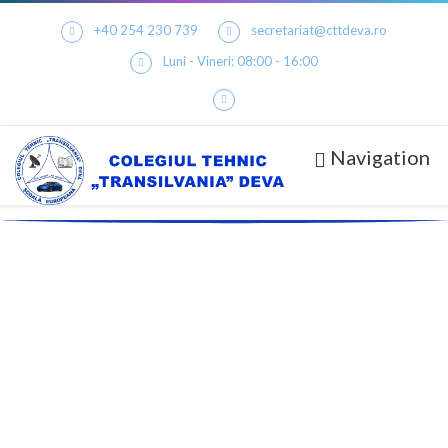
+40 254 230 739
secretariat@cttdeva.ro
Luni - Vineri: 08:00 - 16:00
Navigation
Seneca
"Per Aspera Ad Astra ..."
Martin Luther King Jr.
"Inteligența Plus Caracterul Este Scopul
Adevăratei Educații."