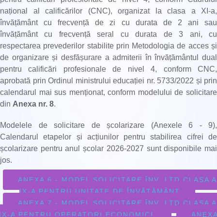
național al calificărilor (CNC), organizat la clasa a XI-a,
învățământ cu frecvență de zi cu durata de 2 ani sau
învățământ cu frecvență seral cu durata de 3 ani, cu
respectarea prevederilor stabilite prin Metodologia de acces și
de organizare și desfășurare a admiterii în învățământul dual
pentru calificări profesionale de nivel 4, conform CNC,
aprobată prin Ordinul ministrului educației nr. 5733/2022 și prin
calendarul mai sus menționat, conform modelului de solicitare
din
Anexa nr. 8
.
Modelele de solicitare de școlarizare (Anexele 6 - 9),
Calendarul etapelor și acțiunilor pentru stabilirea cifrei de
școlarizare pentru anul școlar 2026-2027 sunt disponibile mai
jos.
ANEXA 6 - MODEL SOLICITARE ÎNV. LTD CLASA A
IX-A PENTRU UNITATE DE ÎNVĂȚĂMÂNT
ANEXA 7 - MODEL SOLICITARE ÎNV. LTD CLASA A
IX-A PENTRU OPERATORI ECONOMICI
ANEX