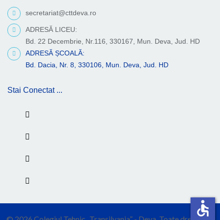
secretariat@cttdeva.ro
ADRESĂ LICEU:
Bd. 22 Decembrie, Nr.116, 330167, Mun. Deva, Jud. HD
ADRESĂ ȘCOALĂ:
Bd. Dacia, Nr. 8, 330106, Mun. Deva, Jud. HD
Stai Conectat ...
accessible
© 2026 Colegiul Tehnic „Transilvania” - Deva. Toate drepturile