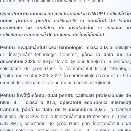
maxime pentru constituirea formațiunilor de studiu.
Operatorii economici nu mai transmit la CNDIPT solicitări în
nume propriu pentru calificările și numărul de locuri
convenite cu unitatea de învățământ și incluse în
solicitarea transmisă de unitatea de învățământ.
Pentru învățământul liceal tehnologic - clasa a IX-a
, unitățile
de învățământ tehnologic transmit,
până la data de 15
decembrie 2025
, la Inspectoratul Școlar Județean Hunedoara
solicitările de școlarizare în învățământul liceal tehnologic
pentru anul școlar 2026-2027, în conformitate cu Anexa nr. 9 la
ordinul de aprobare a calendarului mai sus menționat.
Pentru învățământul dual pentru calificări profesionale de
nivel 4 – clasa a XI-a
,
operatorii economici interesați
transmit, până la data de 9 decembrie 202
5, la Centru
Național de Dezvoltare a Învățământului Profesional și Tehnic
(CNDIPT), solicitările de școlarizare prin învățământul dual
pentru calificări profesionale de nivel 4, conform Cadrului